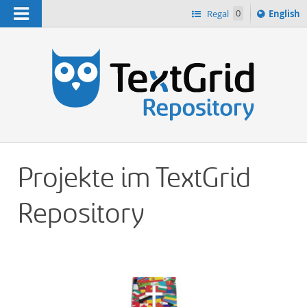
Navigation
Switch
Regal
0
English
languag
n
to
Projekte im TextGrid
Repository