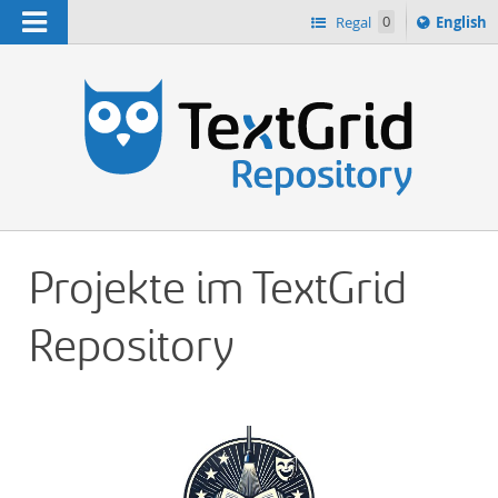
Navigation
Switch
Regal
0
English
languag
n
to
Projekte im TextGrid
Repository