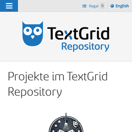
Navigation
Switch
Regal
0
English
languag
n
to
Projekte im TextGrid
Repository