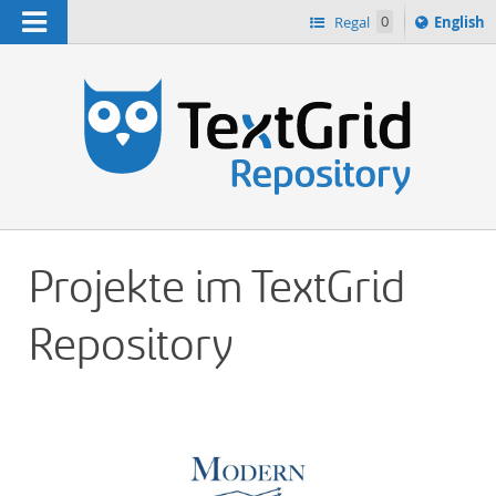
Navigation
Switch
Regal
0
English
languag
n
to
Projekte im TextGrid
Repository