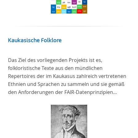
computational methods of literary text analysis
across at least 10 European languages. Fostering
insight into cross-national, large-scale patterns and
evolutions across European literary traditions, the
Action will facilitate the creation of a broader, more
Kaukasische Folklore
inclusive and better-grounded account of European
literary history and cultural identity.
Das Ziel des vorliegenden Projekts ist es,
folkloristische Texte aus den mündlichen
Repertoires der im Kaukasus zahlreich vertretenen
Ethnien und Sprachen zu sammeln und sie gemäß
den Anforderungen der FAIR-Datenprinzipien
zugänglich zu machen.