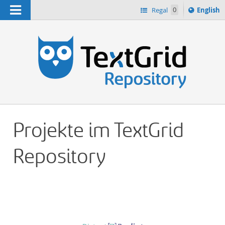
Navigation
Switch
Regal
0
English
languag
n
to
Projekte im TextGrid
Repository