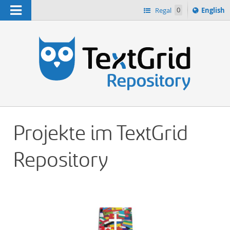
Navigation
Switch
Regal
0
English
languag
n
to
Projekte im TextGrid
Repository